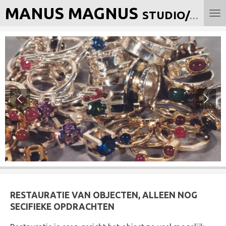
MANUS
MAGNUS
Ga
STUDIO/GALERIE
direct
naar
de
hoofdinhoud
RESTAURATIE VAN OBJECTEN, ALLEEN NOG
SECIFIEKE OPDRACHTEN